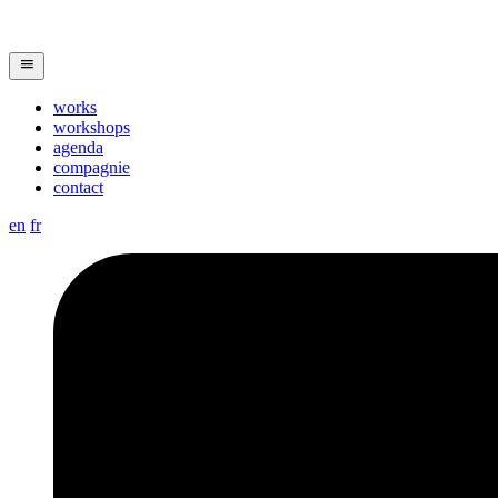
works
workshops
agenda
compagnie
contact
en
fr