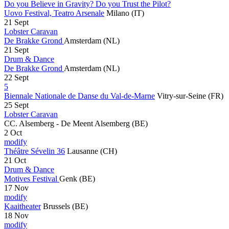
Do you Believe in Gravity? Do you Trust the Pilot?
Uovo Festival, Teatro Arsenale
Milano
(IT)
21 Sept
Lobster Caravan
De Brakke Grond
Amsterdam
(NL)
21 Sept
Drum & Dance
De Brakke Grond
Amsterdam
(NL)
22 Sept
5
Biennale Nationale de Danse du Val-de-Marne
Vitry-sur-Seine
(FR)
25 Sept
Lobster Caravan
CC. Alsemberg - De Meent
Alsemberg
(BE)
2 Oct
modify
Théâtre Sévelin 36
Lausanne
(CH)
21 Oct
Drum & Dance
Motives Festival
Genk
(BE)
17 Nov
modify
Kaaitheater
Brussels
(BE)
18 Nov
modify