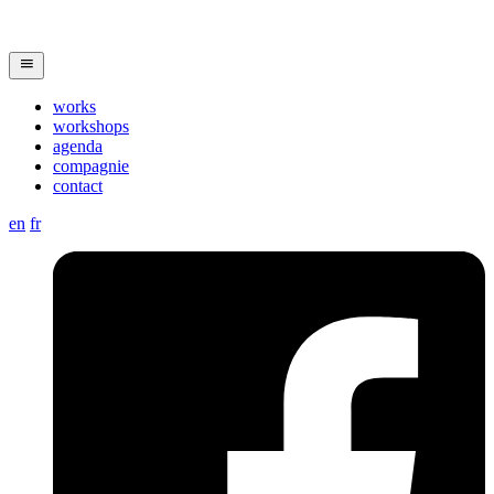
works
workshops
agenda
compagnie
contact
en
fr