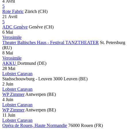
4 Avril
5
Rote Fabric
Zürich
(CH)
21 Avril
5
ADC Genève
Genève
(CH)
6 Mai
Verosimile
Theater Baltisches Haus - Festival TANZTHEATER
St. Petersburg
(RU)
8 Mai
Verosimile
AKKU
Dortmund
(DE)
28 Mai
Lobster Caravan
Stadsschouwburg - Leuven
3000 Leuven
(BE)
2 Juin
Lobster Caravan
WP Zimmer
Antwerpen
(BE)
4 Juin
Lobster Caravan
WP Zimmer
Antwerpen
(BE)
11 Juin
Lobster Caravan
Opéra de Rouen, Haute Normandie
76000 Rouen
(FR)