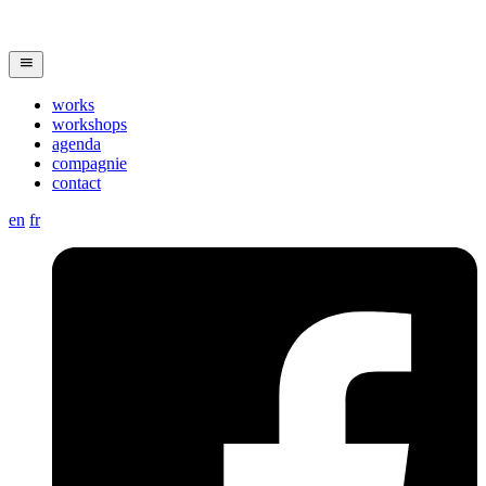
works
workshops
agenda
compagnie
contact
en
fr