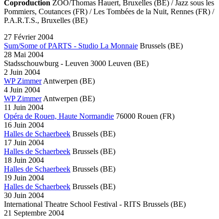
Coproduction
ZOO
/Thomas Hauert, Bruxelles (BE) / Jazz sous les
Pommiers, Coutances (FR) / Les Tombées de la Nuit, Rennes (FR) /
P.A.R.T.S., Bruxelles (BE)
27 Février 2004
Sum/Some of PARTS - Studio La Monnaie
Brussels
(BE)
28 Mai 2004
Stadsschouwburg - Leuven
3000 Leuven
(BE)
2 Juin 2004
WP Zimmer
Antwerpen
(BE)
4 Juin 2004
WP Zimmer
Antwerpen
(BE)
11 Juin 2004
Opéra de Rouen, Haute Normandie
76000 Rouen
(FR)
16 Juin 2004
Halles de Schaerbeek
Brussels
(BE)
17 Juin 2004
Halles de Schaerbeek
Brussels
(BE)
18 Juin 2004
Halles de Schaerbeek
Brussels
(BE)
19 Juin 2004
Halles de Schaerbeek
Brussels
(BE)
30 Juin 2004
International Theatre School Festival - RITS
Brussels
(BE)
21 Septembre 2004