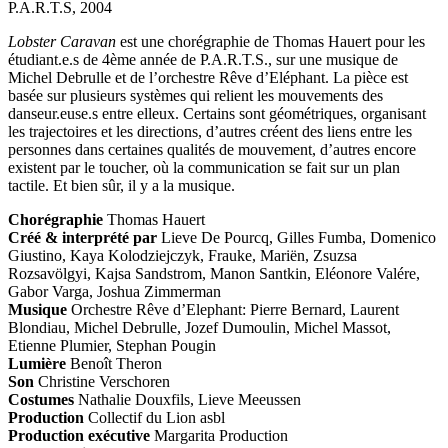
P.A.R.T.S
,
2004
Lobster Caravan
est une chorégraphie de Thomas Hauert pour les
étudiant.e.s de 4ème année de P.A.R.T.S., sur une musique de
Michel Debrulle et de l’orchestre Rêve d’Eléphant. La pièce est
basée sur plusieurs systèmes qui relient les mouvements des
danseur.euse.s entre elleux. Certains sont géométriques, organisant
les trajectoires et les directions, d’autres créent des liens entre les
personnes dans certaines qualités de mouvement, d’autres encore
existent par le toucher, où la communication se fait sur un plan
tactile. Et bien sûr, il y a la musique.
Chorégraphie
Thomas Hauert
Créé & interprété par
Lieve De Pourcq, Gilles Fumba, Domenico
Giustino, Kaya Kolodziejczyk, Frauke, Mariën, Zsuzsa
Rozsavölgyi, Kajsa Sandstrom, Manon Santkin, Eléonore Valére,
Gabor Varga, Joshua Zimmerman
Musique
Orchestre Rêve d’Elephant: Pierre Bernard, Laurent
Blondiau, Michel Debrulle, Jozef Dumoulin, Michel Massot,
Etienne Plumier, Stephan Pougin
Lumière
Benoît Theron
Son
Christine Verschoren
Costumes
Nathalie Douxfils, Lieve Meeussen
Production
Collectif du Lion asbl
Production exécutive
Margarita Production