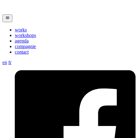
works
workshops
agenda
compagnie
contact
en
fr