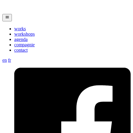
works
workshops
agenda
compagnie
contact
en
fr