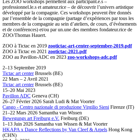
Les
ZOO
workshops permettent aux participant.e.s –
professionnel.le.s et amateur.rice – de découvrir l’univers artistique
développé par la compagnie. Ces workshops peuvent être donnés
par l’ensemble de la compagnie (partage d’expériences par tous les
membres de la compagnie au sein d’ateliers, de cours, d’événements
et de conférences) et/ou par un.une des membres fondateur.rice de
ZOO
/Thomas Hauert.
ZOO
à Tictac en 2019
zootictac-art-center-september-2019.pdf
ZOO
à Tictac en 2021
zootictac-2021.pdf
ZOO
au Pavillon-
ADC
en 2023
zoo-workshops-adc.pdf
2–13 Septembre 2019
Tictac art center
Brussels
(BE)
22 Mars – 2 Avril 2021
Tictac art center
Brussels
(BE)
15–20 Mai 2023
Pavillon ADC
Geneva
(CH)
26–27 Février 2026
Sarah Ludi & Mat Voorter
Cango - Centro nazionale di produzione Virgilio Sieni
Firenze
(IT)
21–22 Mars 2026
Samantha van Wissen
Bewegungs art Freiburg e.V.
Freiburg
(DE)
1–13 Juin 2026
Samantha van Wissen & Mat Voorter
HKAPA x Dance Reflections by Van Cleef & Arpels
Hong Kong
(CHN)