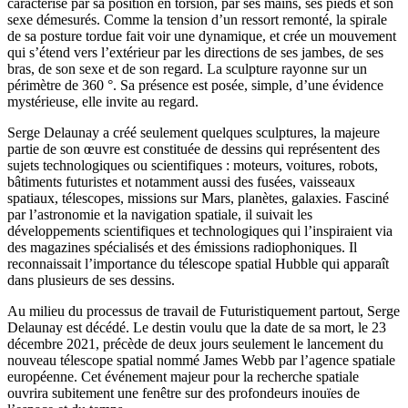
caractérisé par sa position en torsion, par ses mains, ses pieds et son
sexe démesurés. Comme la tension d’un ressort remonté, la spirale
de sa posture tordue fait voir une dynamique, et crée un mouvement
qui s’étend vers l’extérieur par les directions de ses jambes, de ses
bras, de son sexe et de son regard. La sculpture rayonne sur un
périmètre de 360 °. Sa présence est posée, simple, d’une évidence
mystérieuse, elle invite au regard.
Serge Delaunay a créé seulement quelques sculptures, la majeure
partie de son œuvre est constituée de dessins qui représentent des
sujets technologiques ou scientifiques : moteurs, voitures, robots,
bâtiments futuristes et notamment aussi des fusées, vaisseaux
spatiaux, télescopes, missions sur Mars, planètes, galaxies. Fasciné
par l’astronomie et la navigation spatiale, il suivait les
développements scientifiques et technologiques qui l’inspiraient via
des magazines spécialisés et des émissions radiophoniques. Il
reconnaissait l’importance du télescope spatial Hubble qui apparaît
dans plusieurs de ses dessins.
Au milieu du processus de travail de Futuristiquement partout, Serge
Delaunay est décédé. Le destin voulu que la date de sa mort, le 23
décembre 2021, précède de deux jours seulement le lancement du
nouveau télescope spatial nommé James Webb par l’agence spatiale
européenne. Cet événement majeur pour la recherche spatiale
ouvrira subitement une fenêtre sur des profondeurs inouïes de