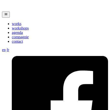
works
workshops
agenda
compagnie
contact
en
fr