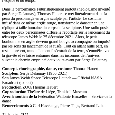
l’espace et du temps.
Dans la performance Futuristiquement partout (néologisme inventé
par Serge Delaunay), Thomas Hauert se met littéralement dans la
peau du personnage en argile sculpté par l’artiste. Le costume,
infusé dans ce même argile rouge, transforme le danseur en une
réplique à taille humaine du corps de la sculpture. Une radio posée
entre les deux personnages diffuse le reportage sur le lancement du
télescope James Webb le 25 décembre 2021. Alors, le petit
bonhomme en argile devenu grand bouge, accompagné ou impulsé
par les sons du lancement de la fusée. Tout en allant nulle part, en
restant présent, tranquillement il s’extrait de la terre, s’emmêle avec
la gravité et se laisse entraîner dans les inconnus de l’univers,
suivant le chemin emprunté deux jours avant par Serge Delaunay.
Concept, choréographie, danse, costume
Thomas Hauert
Sculpteur
Serge Delaunay (1956-2021)
Son
James Webb Space Telescope Launch — Official
NASA
Broadcast (extract)
Production
ZOO
/Thomas Hauert
Coproduction
Théâtre de Liège, Trinkhall Museum
Avec le soutien de la
Fédération Wallonie-Bruxelles – Service de la
danse
Remerciements à
Carl Havelange, Pierre Thijs, Bertrand Lahaut
21 Janvier 2022