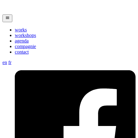
works
workshops
agenda
compagnie
contact
en
fr